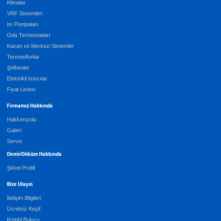
Klimalar
VRF Sistemleri
Isı Pompaları
Oda Termostatları
Kazan ve Merkezi Sistemler
Termosifonlar
Şofbenler
Elektrikli Isıtıcılar
Fiyat Listesi
Firmamız Hakkında
Hakkımızda
Galeri
Servis
DemirDöküm Hakkında
Şirket Profili
Bize Ulaşın
İletişim Bilgileri
Ücretsiz Keşif
Kombi Bulucu