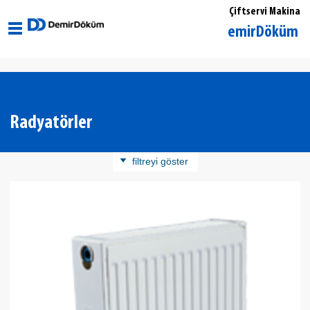
Çiftservi Makina
Balıkesir Havran DemirDöküm Yetkili Sa
Radyatörler
filtreyi göster
Ürün Kategorisi
Panel Radyatör
Döküm Radyatör
Banyopan