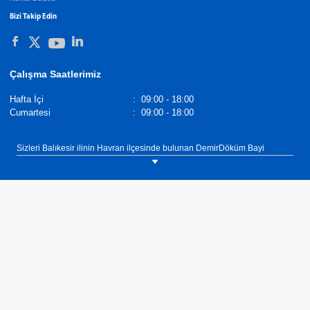
Bizi Takip Edin
Çalışma Saatlerimiz
Hafta İçi
:
09:00 - 18:00
Cumartesi
:
09:00 - 18:00
Sizleri Balıkesir ilinin Havran ilçesinde bulunan DemirDöküm Bayi
Çiftservi Makina showroomumuza bekliyoruz. Tel: 0(266) 432 26 58
DemirDöküm Radyatörler,
Demirdöküm Yetkili Satıcı
. Tel :