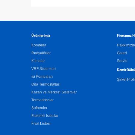
Ürünlerimiz
Firmamız H
Kombiler
Hakkımızd
Radyatörler
Galeri
Klimalar
Servis
VRF Sistemleri
DemirDökü
Isı Pompaları
Şirket Profi
Oda Termostatları
Kazan ve Merkezi Sistemler
Termosifonlar
Şofbenler
Elektrikli Isıtıcılar
Fiyat Listesi