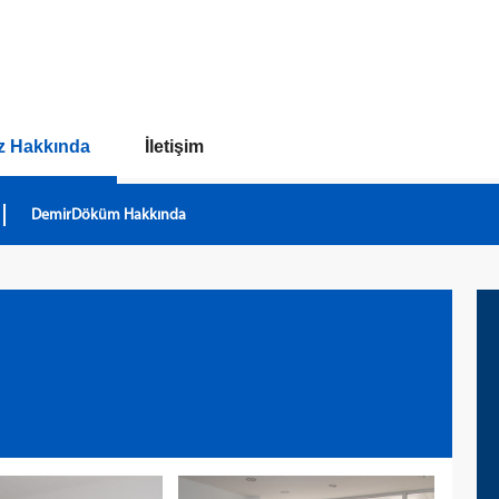
z Hakkında
İletişim
DemirDöküm Hakkında