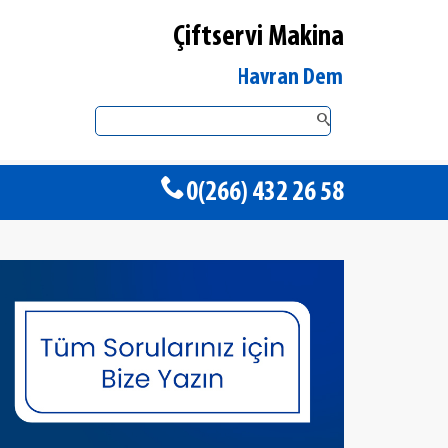
Çiftservi Makina
Balıkesir Havran DemirDöküm Yetkili Sa
0(266) 432 26 58