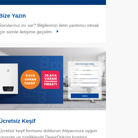
Bize Yazın
Sorularınız mı var? Bilgilerinizi iletin yardımcı olmak
için sizinle iletişime geçelim.
Ücretsiz Keşif
Ücretsiz keşif formunu doldurun ihtiyacınıza uygun
kapasite ve özelliklerde DemirDöküm kombiyi